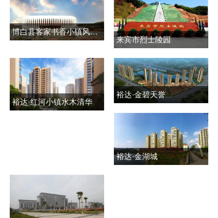
博白县客家书香小镇风情商贸城公共基础设施建设项目
来宾市烈士陵园
裕达·金碧天誉
裕达·红河小镇水木清华
裕达·金湖城