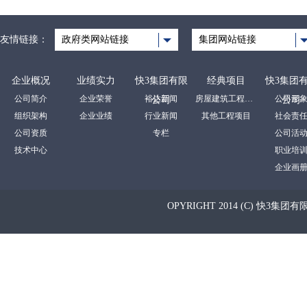
友情链接：
政府类网站链接
集团网站链接
企业概况
业绩实力
快3集团有限
经典项目
快3集团
公司简介
企业荣誉
裕达新闻
房屋建筑工程项目
公司形
公司
公司
组织架构
企业业绩
行业新闻
其他工程项目
社会责
公司资质
专栏
公司活
技术中心
职业培
企业画
OPYRIGHT 2014 (C) 快3集团有