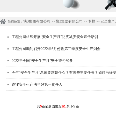
快3集团有限公司
快3集团有限公司
专栏
安全生产月专
当前位置：
>>
>>
>>
工程公司组织开展“安全生产月”防灾减灾安全宣传培训
工程公司顺利召开2022年6月份暨第二季度安全生产列会
2022年全国“安全生产月”安全警句60条
今年“安全生产月”总体要求是什么？有哪些主要任务？如何当好
遵守安全生产法当好第一责任人
共
5
条记录 当前页
1/1
第 1-5 条