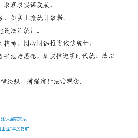
能力测试圆满完成
用企业”年度复审