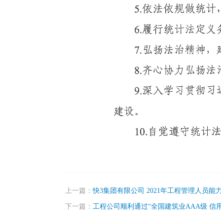
上一篇：
快3集团有限公司 2021年工程管理人员
下一篇：
工程公司顺利通过“全国建筑业AAA级 信