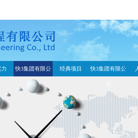
实力
快3集团有限公
经典项目
快3集团有限公
司
司