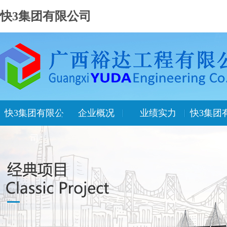
快3集团有限公司
快3集团有限公
企业概况
业绩实力
快3集团
司
司