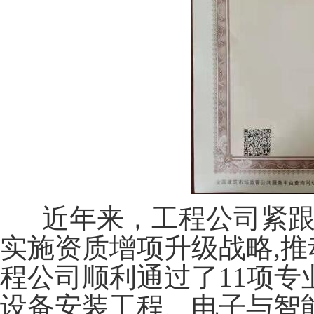
近年来，工程公司紧跟
实施资质增项升级战略
,
推
程公司顺利通过了
11
项专
设备安装工程、电子与智