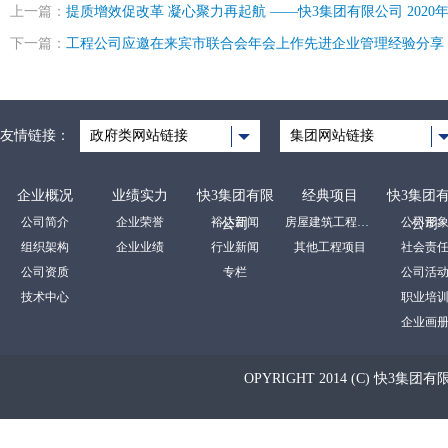
上一篇：
提质增效促改革 凝心聚力再起航 ——快3集团有限公司 2020
下一篇：
工程公司应邀在来宾市联合会年会上作先进企业管理经验分享
友情链接：
政府类网站链接
集团网站链接
企业概况
业绩实力
快3集团有限
经典项目
快3集团
公司简介
企业荣誉
裕达新闻
房屋建筑工程项目
公司形
公司
公司
组织架构
企业业绩
行业新闻
其他工程项目
社会责
公司资质
专栏
公司活
技术中心
职业培
企业画
OPYRIGHT 2014 (C) 快3集团有