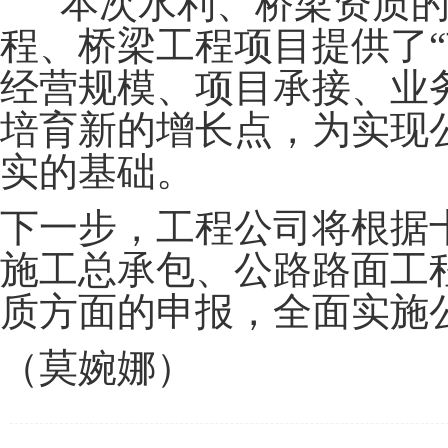
本次水利、桥梁资质的
程、桥梁工程项目提供了
经营规模、项目承接、业
培育新的增长点，为实现
实的基础。
下一步，工程公司将根据
施工总承包、公路路面工
质方面的申报，全面实施
（莫婉娜）