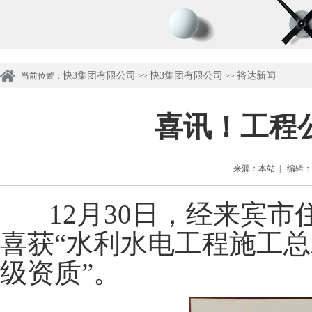
快3集团有限公司
快3集团有限公司
裕达新闻
当前位置：
>>
>>
喜讯！工程
来源：本站 | 编辑：管理
12月
30
日，经来宾市
喜获“水利水电工程施工
级资质”。