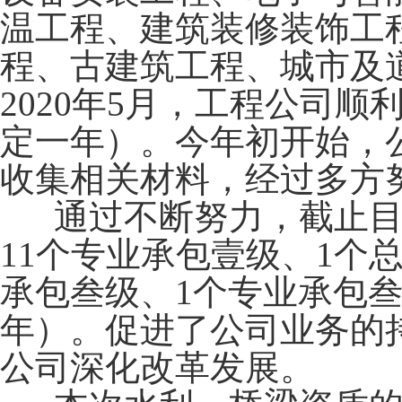
温工程、建筑装修装饰工
程、古建筑工程、城市及
2020
年
5
月，工程公司顺
定一年）。今年初开始，
收集相关材料，经过多方
通过不断努力，截止目
11
个专业承包壹级、
1
个
承包叁级、
1
个专业承包
年）。促进了公司业务的
公司深化改革发展。