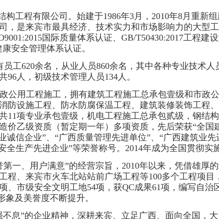
钢结构工程有限公司。始建于
1986年3月，2010年8月
司，是来宾市最具经济、技术实力和市场影响力的大型工
:2015国际质量体系认证、GB/T50430:2017工程建设施
职业健康安全管理体系认证。
现有员工620余名，从业人员860余名，其中各种专业技术人
96人，初级技术管理人员134人。
政公用工程施工，拥有建筑工程施工总承包壹级和市政
消防设施工程、防水防腐保温工程、建筑装修装饰工程、
共
11项专业承包壹级，
机电工程施工总承包贰级，钢结构
造价乙级资质（暂定期一年）多项资质，先后荣获
“全国
诚信企业”、“广西质量管理先进单位”、“广西建筑业先进
安全生产先进企业”等荣誉称号。2014年成为全国贯彻
誉第一、用户满意”的经营宗旨，2010年以来，凭借雄厚
工程、来宾市火车北站站前广场工程等100多个工程项目
项、市级安全文明工地54项，获QC成果61项，编写自治
会形象及美誉度不断提升。
强不息”的企业精神，深耕来宾、立足广西、面向全国，