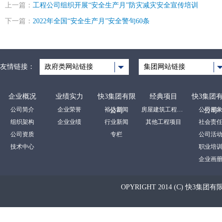
上一篇：
工程公司组织开展“安全生产月”防灾减灾安全宣传培训
下一篇：
2022年全国“安全生产月”安全警句60条
友情链接：
政府类网站链接
集团网站链接
企业概况
业绩实力
快3集团有限
经典项目
快3集团
公司简介
企业荣誉
裕达新闻
房屋建筑工程项目
公司形
公司
公司
组织架构
企业业绩
行业新闻
其他工程项目
社会责
公司资质
专栏
公司活
技术中心
职业培
企业画
OPYRIGHT 2014 (C) 快3集团有