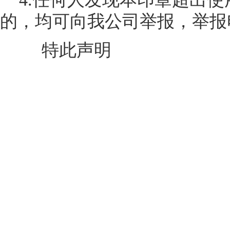
的，均可向我公司举报，举报
特此声明