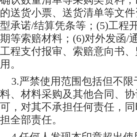
的送货小票、送货清单等文件
型承诺
/
结算凭条等
；
(5)
工程
期等索赔材料；
(6)
对外发函
/
工程支付报审、索赔意向书、
用。
3
.
严禁使用范围包括但不限
料、材料采购及其他合同、协
可，对其不承担任何责任，同
担全部责任。
4
.
任何人发现本印章超出使