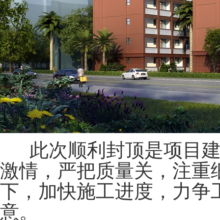
此次顺利封顶是项目建
激情，严把质量关，注重
下，加快施工进度，力争
意。