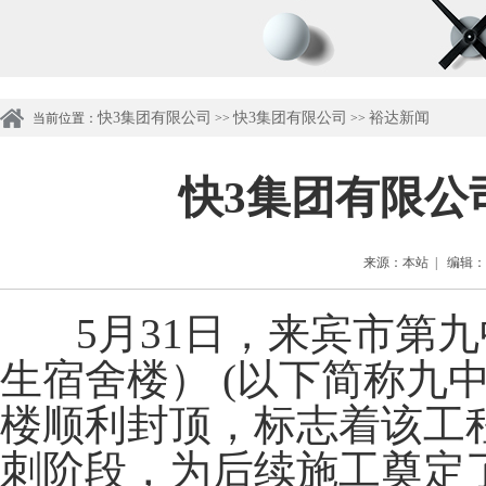
快3集团有限公司
快3集团有限公司
裕达新闻
当前位置：
>>
>>
快3集团有限公司
来源：本站 | 编辑：管理
5月31日，来宾市第九中
生宿舍楼） (以下简称九中
楼顺利封顶，标志着该工
刺阶段，为后续施工奠定