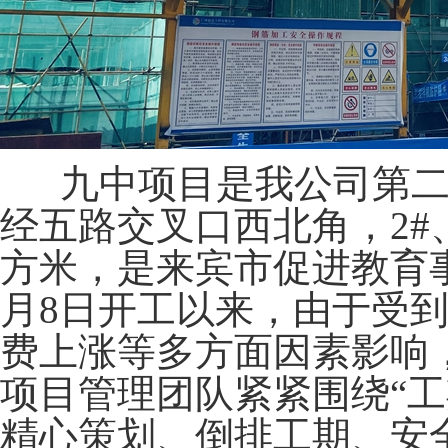
九中项目是我公司第二
经五路交叉口西北角，2#、
方米，是来宾市促进教育
月8日开工以来，由于受
费上涨等多方面因素影响
项目管理团队紧紧围绕“
精心策划、倒排工期、安