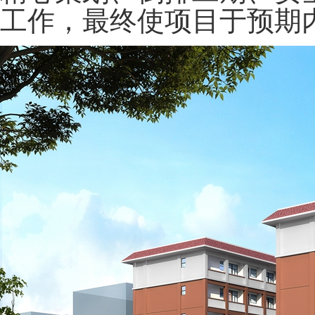
工作，最终使项目于预期