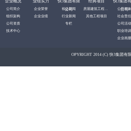
企业概况
业绩实力
快3集团有限
经典项目
快3集团
公司简介
企业荣誉
裕达新闻
房屋建筑工程项目
公司形
公司
公司
组织架构
企业业绩
行业新闻
其他工程项目
社会责
公司资质
专栏
公司活
技术中心
职业培
企业画
OPYRIGHT 2014 (C) 快3集团有