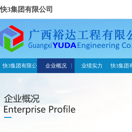
快3集团有限公司
快3集团有限公
企业概况
业绩实力
快3集团
司
司