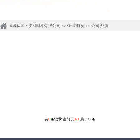
快3集团有限公司
企业概况
公司资质
当前位置：
>>
>>
共
0
条记录 当前页
1/1
第 1-0 条