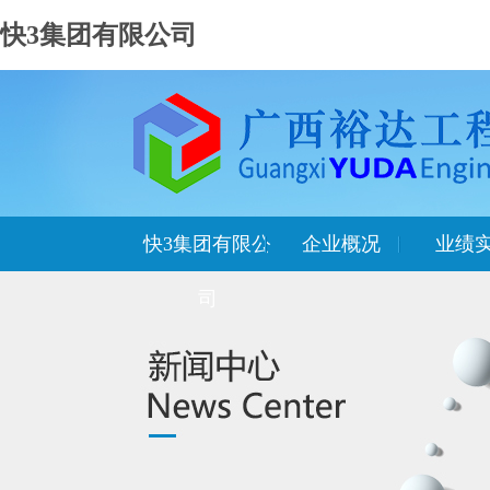
快3集团有限公司
快3集团有限公
企业概况
业绩
司