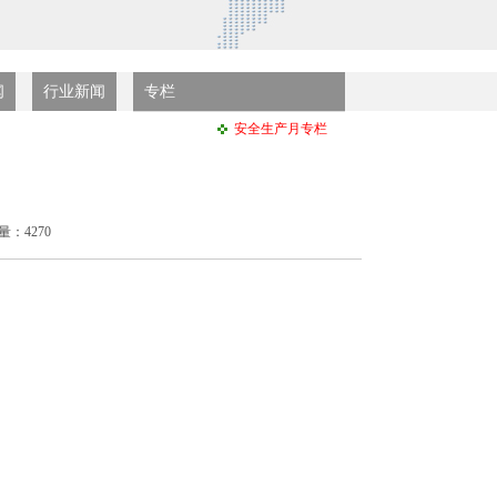
闻
行业新闻
专栏
安全生产月专栏
量：4270