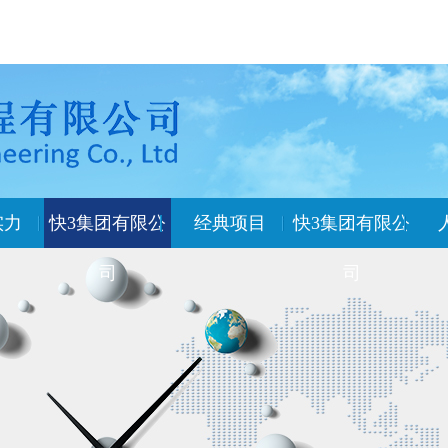
实力
快3集团有限公
经典项目
快3集团有限公
司
司