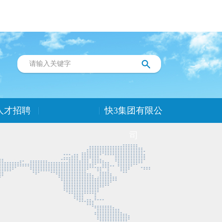
人才招聘
快3集团有限公
司