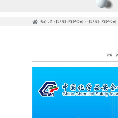
快3集团有限公司
快3集团有限公司
当前位置：
>>
来源：转