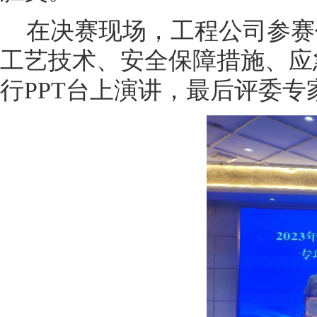
在决赛现场，工程公司参赛
工艺技术、安全保障措施、应
行
PPT台上演讲，最后评委专