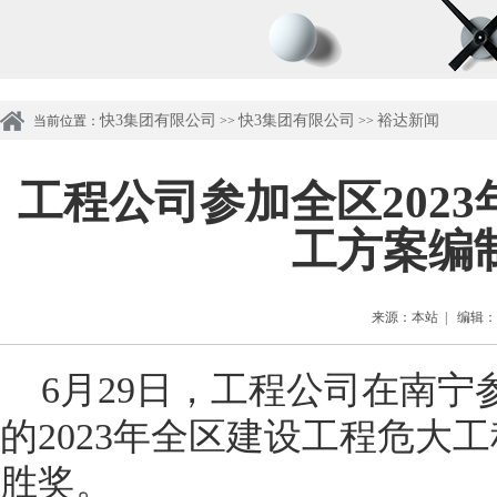
快3集团有限公司
快3集团有限公司
裕达新闻
当前位置：
>>
>>
工程公司参加全区202
工方案编
来源：本站 | 编辑：管理
6月29日，工程公司在南
的2023年全区建设工程危大
胜奖。