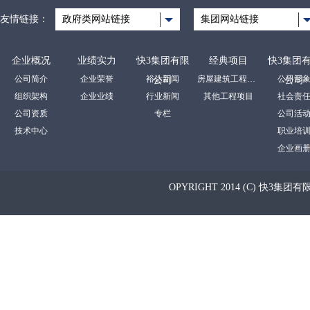
友情链接：
政府类网站链接
集团网站链接
企业概况
业绩实力
快3集团有限
经典项目
快3集团
公司简介
企业荣誉
裕达新闻
房屋建筑工程项目
公司形
公司
公司
组织架构
企业业绩
行业新闻
其他工程项目
社会责
公司资质
专栏
公司活
技术中心
职业培
企业画
OPYRIGHT 2014 (C) 快3集团有