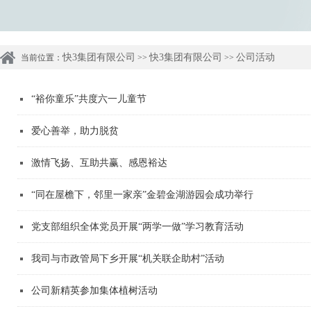
快3集团有限公司
快3集团有限公司
公司活动
当前位置：
>>
>>
“裕你童乐”共度六一儿童节
爱心善举，助力脱贫
激情飞扬、互助共赢、感恩裕达
“同在屋檐下，邻里一家亲”金碧金湖游园会成功举行
党支部组织全体党员开展“两学一做”学习教育活动
我司与市政管局下乡开展“机关联企助村”活动
公司新精英参加集体植树活动