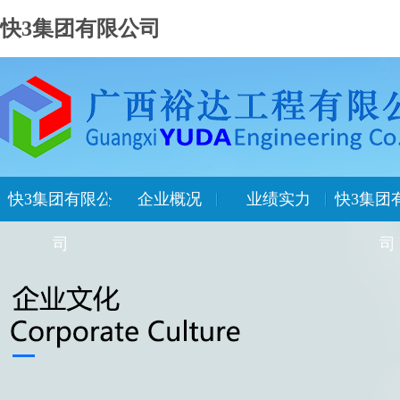
快3集团有限公司
快3集团有限公
企业概况
业绩实力
快3集团
司
司