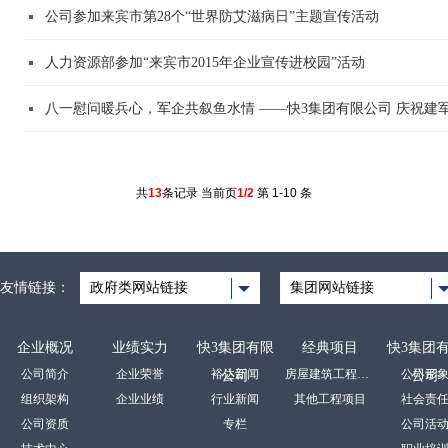
公司参加来宾市第28个“世界防艾滋病日”主题宣传活动
人力资源部参加“来宾市2015年企业宣传进校园”活动
八一慰问暖兵心，军企共叙鱼水情 ——快3集团有限公司 庆祝建军
共
13
条记录 当前页
1/2
第 1-10 条
友情链接：
政府类网站链接
集团网站链接
企业概况
业绩实力
快3集团有限
经典项目
快3集团
公司简介
企业荣誉
裕达新闻
房屋建筑工程项目
公司形
公司
公司
组织架构
企业业绩
行业新闻
其他工程项目
社会责
公司资质
专栏
公司活