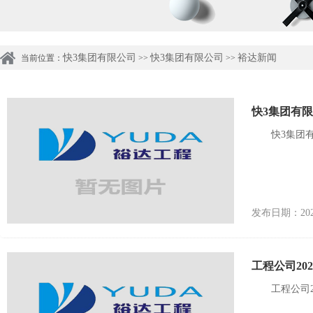
快3集团有限公司
快3集团有限公司
裕达新闻
当前位置：
>>
>>
快3集团有
快3集团
发布日期：
20
工程公司2
工程公司