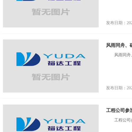
发布日期：
20
风雨同舟、
风雨同舟
发布日期：
20
工程公司参
工程公司