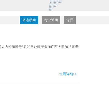
裕达新闻
行业新闻
专栏
力资源部于3月20日赴南宁参加广西大学2015届毕业
查看详细>>