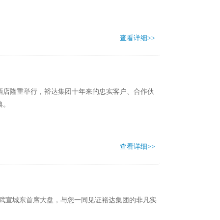
查看详细>>
际酒店隆重举行，裕达集团十年来的忠实客户、合作伙
典。
查看详细>>
宾武宣城东首席大盘，与您一同见证裕达集团的非凡实