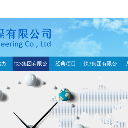
实力
快3集团有限公
经典项目
快3集团有限公
司
司