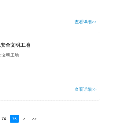
查看详细>>
工安全文明工地
全文明工地
查看详细>>
74
75
>
>>