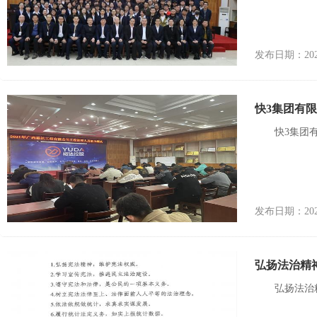
发布日期：
20
快3集团有限
快3集团
发布日期：
20
弘扬法治精
弘扬法治