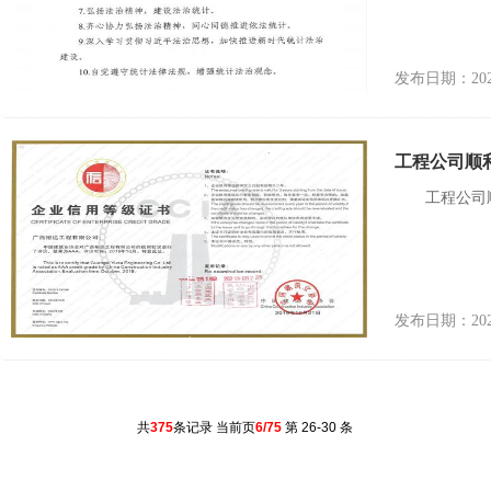
发布日期：
20
工程公司顺利
工程公司
发布日期：
20
共
375
条记录 当前页
6/75
第 26-30 条