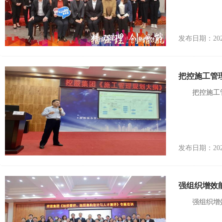
发布日期：
20
把控施工管
把控施工
发布日期：
20
强组织增效
强组织增