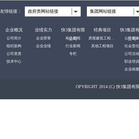
友情链接：
政府类网站链接
集团网站链接
企业概况
业绩实力
快3集团有限
经典项目
快3集团
公司简介
企业荣誉
裕达新闻
房屋建筑工程项目
公司形
公司
公司
组织架构
企业业绩
行业新闻
其他工程项目
社会责
公司资质
专栏
公司活
技术中心
职业培
企业画
OPYRIGHT 2014 (C) 快3集团有