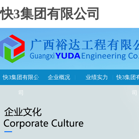
快3集团有限公司
快3集团有限公
企业概况
业绩实力
快3集团
司
司