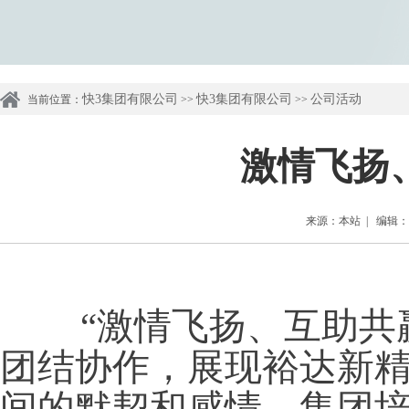
快3集团有限公司
快3集团有限公司
公司活动
当前位置：
>>
>>
激情飞扬
来源：本站 | 编辑：管理
“激情飞扬、互助共
团结协作
，展现
裕达新
间的默契和感情
，
集团