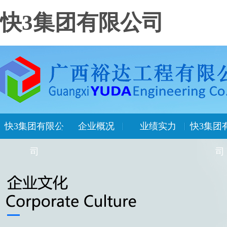
快3集团有限公司
快3集团有限公
企业概况
业绩实力
快3集团
司
司