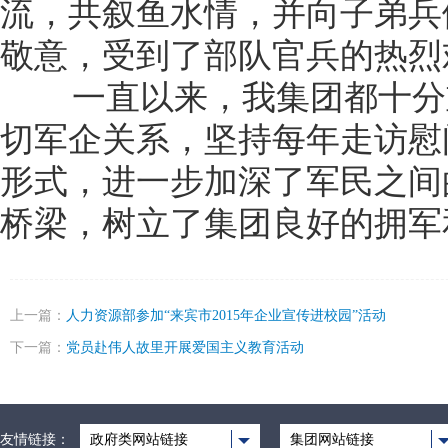
流，共叙鱼水情，并向子弟兵
敬意，受到了部队官兵的热烈
一直以来，我集团都十分重
切军企关系，坚持每年走访慰
形式，进一步加深了军民之间
桥梁，树立了集团良好的拥军
上一篇：
人力资源部参加“来宾市2015年企业宣传进校园”活动
下一篇：
党员赴伟人故里开展爱国主义教育活动
友情链接：
政府类网站链接
集团网站链接