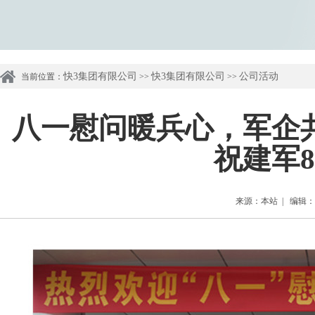
快3集团有限公司
快3集团有限公司
公司活动
当前位置：
>>
>>
八一慰问暖兵心，军企共
祝建军
来源：本站 | 编辑：管理