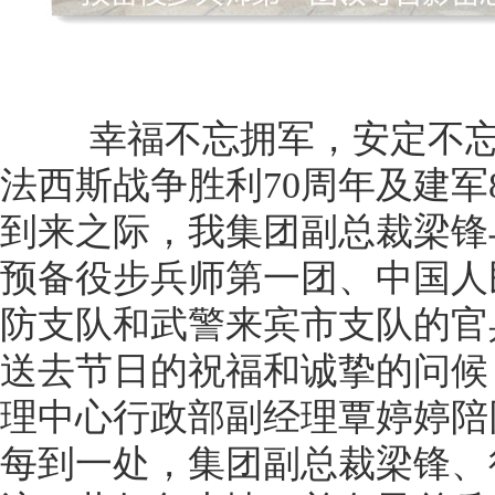
幸福不忘拥军，安定不忘国
法西斯战争胜利70周年及建军8
到来之际，我集团副总裁梁锋
预备役步兵师第一团、中国人
防支队和武警来宾市支队的官
送去节日的祝福和诚挚的问候
理中心行政部副经理覃婷婷陪
每到一处，集团副总裁梁锋、