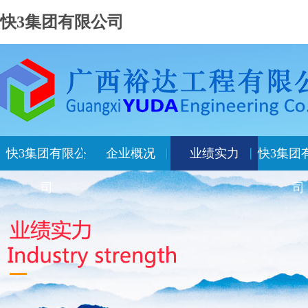
快3集团有限公司
快3集团有限公
企业概况
业绩实力
快3集团
司
司