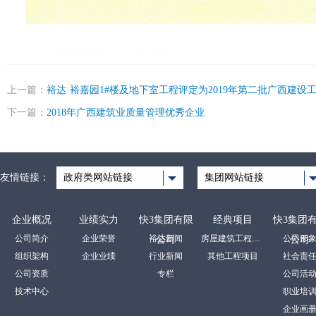
上一篇：
裕达·裕嘉园1#楼及地下室工程评定为2019年第二批广西建设
下一篇：
2018年广西建筑业质量管理优秀企业
友情链接：
政府类网站链接
集团网站链接
企业概况
业绩实力
快3集团有限
经典项目
快3集团
公司简介
企业荣誉
裕达新闻
房屋建筑工程项目
公司形
公司
公司
组织架构
企业业绩
行业新闻
其他工程项目
社会责
公司资质
专栏
公司活
技术中心
职业培
企业画