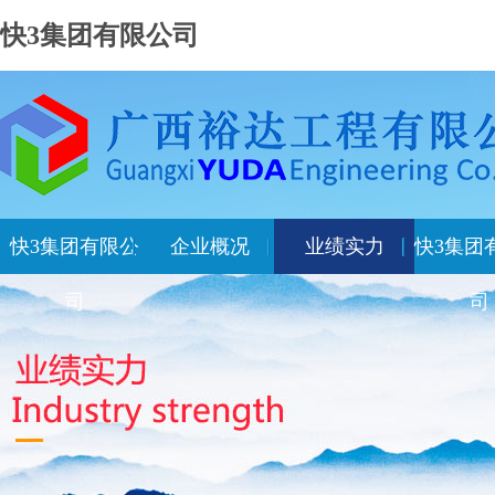
快3集团有限公司
快3集团有限公
企业概况
业绩实力
快3集团
司
司