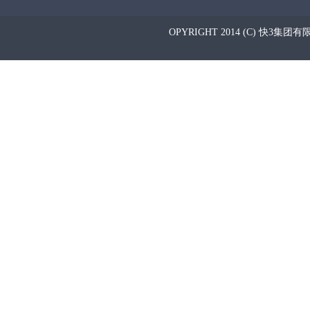
OPYRIGHT 2014 (C) 快3集团有