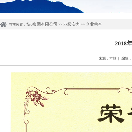
快3集团有限公司
业绩实力
企业荣誉
当前位置：
>>
>>
201
来源：本站 | 编辑：管理