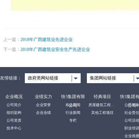
上一篇：
2018年广西建筑业先进企业
下一篇：
2018年广西建筑业安全生产先进企业
友情链接：
政府类网站链接
集团网站链接
企业概况
业绩实力
快3集团有限
经典项目
快3集团
公司简介
企业荣誉
裕达新闻
房屋建筑工程项目
公司形
公司
公司
组织架构
企业业绩
行业新闻
其他工程项目
社会责
公司资质
专栏
公司活
技术中心
职业培
企业画