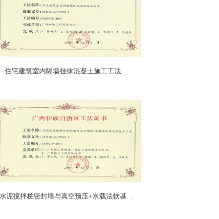
住宅建筑室内隔墙挂抹混凝土施工工法
四周水泥搅拌桩密封墙与真空预压+水载法软基处理施工工法（广西建工一建）