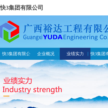
快3集团有限公司
快3集团有限公
企业概况
业绩实力
快3集团
司
司