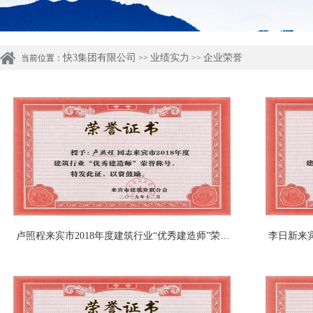
快3集团有限公司
业绩实力
企业荣誉
当前位置：
>>
>>
卢照程来宾市2018年度建筑行业“优秀建造师”荣誉称号