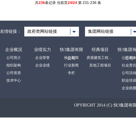
共
236
条记录 当前页
24/24
第 231-236 条
友情链接：
政府类网站链接
集团网站链接
企业概况
业绩实力
快3集团有限
经典项目
快3集团
公司简介
企业荣誉
裕达新闻
房屋建筑工程项目
公司形
公司
公司
组织架构
企业业绩
行业新闻
其他工程项目
社会责
公司资质
专栏
公司活
技术中心
职业培
企业画
OPYRIGHT 2014 (C) 快3集团有