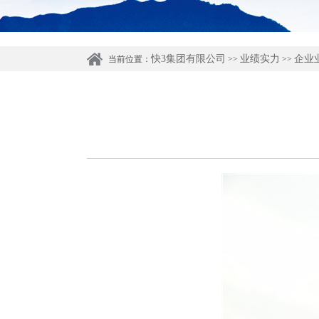
快3集团有限公司
业绩实力
企业
当前位置：
>>
>>