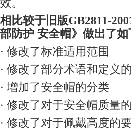
效。
相比较于旧版GB2811-20
部防护 安全帽》做出了如
· 修改了标准适用范围
· 修改了部分术语和定义
· 增加了安全帽的分类
· 修改了对于安全帽质量
· 修改了对于佩戴高度的