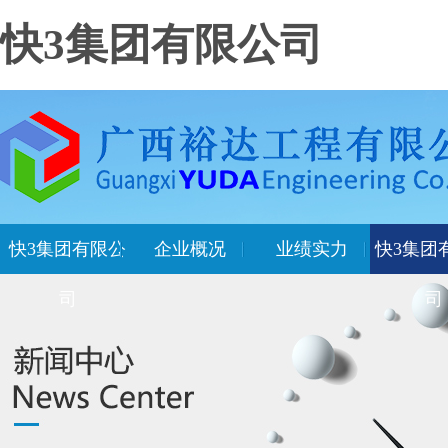
快3集团有限公司
快3集团有限公
企业概况
业绩实力
快3集团
司
司