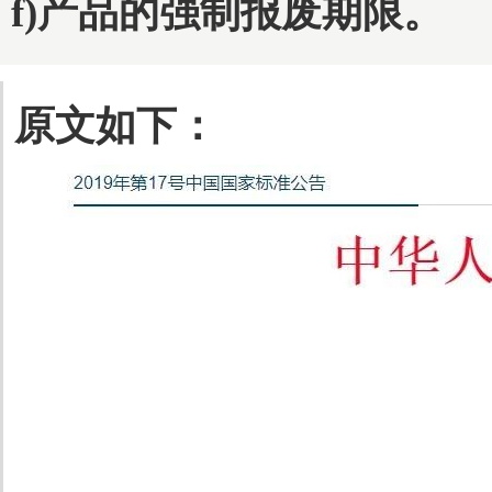
f)产品的强制报废期限。
原文如下：