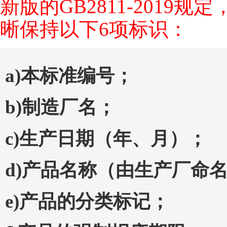
新版的GB2811-2019规定
晰保持以下6项标识：
a)本标准编号；
b)制造厂名；
c)生产日期（年、月）；
d)产品名称（由生产厂命
e)产品的分类标记；