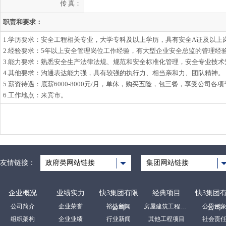
传 真：
职责和要求：
1.学历要求：安全工程相关专业，大学专科及以上学历，具有安全A证及以
2.经验要求：5年以上安全管理岗位工作经验，有大型企业安全总监的管理经
3.能力要求：熟悉安全生产法律法规、规范和安全标准化管理，安全专业技术
4.其他要求：沟通表达能力强，具有较强的执行力、相当亲和力、团队精神。
5.薪资待遇：底薪6000-8000元/月，单休，购买五险，包三餐，享受公司各
6.工作地点：来宾市。
友情链接：
政府类网站链接
集团网站链接
企业概况
业绩实力
快3集团有限
经典项目
快3集团
公司简介
企业荣誉
裕达新闻
房屋建筑工程项目
公司形
公司
公司
组织架构
企业业绩
行业新闻
其他工程项目
社会责