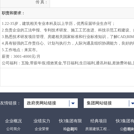
传 真：
职责和要求：
1.22-35岁，建筑相关专业本科及以上学历，优秀应届毕业生亦可；
2.负责企业的工法申报、专利技术研发、施工工艺改进、科技示范工程建设
3.熟悉技术研发项目管理、房建相关国家标准和行业标准知识，了解CAD,BIM系
4.具有较强的工作责任心、计划与执行力，人际沟通及组织协调能力，良好的
5.工作地点：来宾市。
薪资：3001-4000元/月
公司福利：五险,带薪年假,绩效奖金,节日福利,生日福利,通讯补贴,差旅费补贴
友情链接：
政府类网站链接
集团网站链接
企业概况
业绩实力
快3集团有限
经典项目
快3集团
公司简介
企业荣誉
裕达新闻
房屋建筑工程项目
公司形
公司
公司