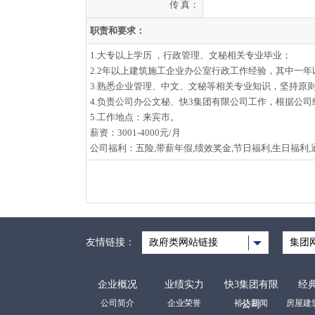
传 真：
职责和要求：
1.大专以上学历 ，行政管理、文秘相关专业毕业；
2.2年以上建筑施工企业办公室行政工作经验，其中一
3.熟悉企业管理、中文、文秘等相关专业知识，坚持原
4.负责公司办公文秘、快3集团有限公司工作，根据公
5.工作地点：来宾市。
薪资：3001-4000元/月
公司福利：五险,带薪年假,绩效奖金,节日福利,生日福利,
友情链接：
政府类网站链接
集团
企业概况
业绩实力
快3集团有限
经
公司简介
企业荣誉
裕达新闻
公司