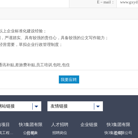
E－mail：
www.gxyd
年以上企业标准化建设经验；
则，严谨踏实、具有较强的责任心，具备较强的公文写作能力；
司经营需要，草拟企业行政管理制度；
通讯补贴,差旅费补贴,员工培训,包吃,包住
网站链接
友情链接
典项目
快3集团有限
人才招聘
企业链接
快3集团有限
房屋建筑工程项目
公司形象
招聘岗位
快3集团有限公司
公司
公司