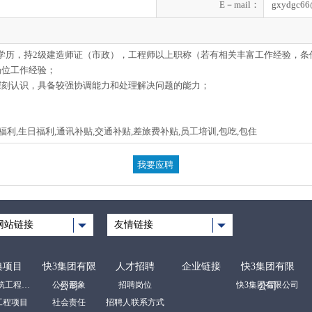
E－mail：
gxydgc66
以上学历，持2级建造师证（市政），工程师以上职称（若有相关丰富工作经验，
岗位工作经验；
深刻认识，具备较强协调能力和处理解决问题的能力；
日福利,生日福利,通讯补贴,交通补贴,差旅费补贴,员工培训,包吃,包住
网站链接
友情链接
典项目
快3集团有限
人才招聘
企业链接
快3集团有限
房屋建筑工程项目
公司形象
招聘岗位
快3集团有限公司
公司
公司
工程项目
社会责任
招聘人联系方式