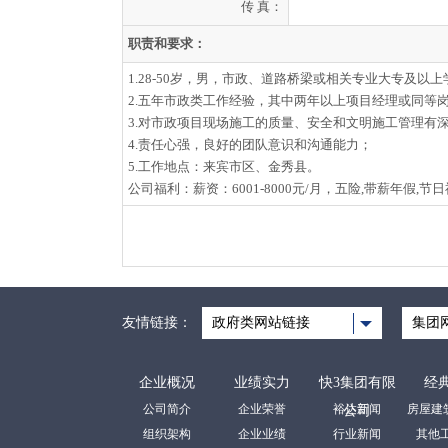
传 真：
职责和要求：
1.28-50岁，男，市政、道路桥梁或相关专业大专及
2.五年市政类工作经验，其中两年以上项目经理或同等
3.对市政项目现场施工的质量、安全和文明施工管理有
4.责任心强，良好的团队意识和沟通能力；
5.工作地点：来宾市区、金秀县。
公司福利：薪资：6001-8000元/月，五险,带薪年假,节
友情链接：
政府类网站链接
集团
企业概况
业绩实力
快3集团有限
经
公司简介
企业荣誉
裕达新闻
公司
组织架构
企业业绩
行业新闻
其他