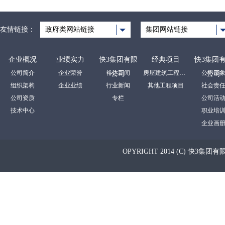
友情链接：
政府类网站链接
集团网站链接
企业概况
业绩实力
快3集团有限
经典项目
快3集团
公司简介
企业荣誉
裕达新闻
房屋建筑工程项目
公司形
公司
公司
组织架构
企业业绩
行业新闻
其他工程项目
社会责
公司资质
专栏
公司活
技术中心
职业培
企业画
OPYRIGHT 2014 (C) 快3集团有