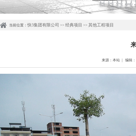
快3集团有限公司
经典项目
其他工程项目
当前位置：
>>
>>
来源：本站 | 编辑：管理