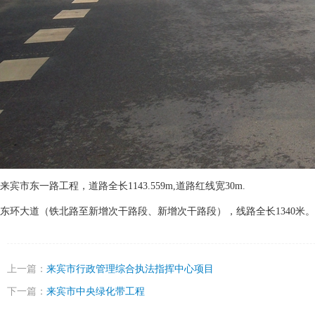
来宾市东一路工程，道路全长
1143.559m,
道路红线宽
30m.
东环大道（铁北路至新增次干路段、新增次干路段），线路全长
1340
米。
上一篇：
来宾市行政管理综合执法指挥中心项目
下一篇：
来宾市中央绿化带工程