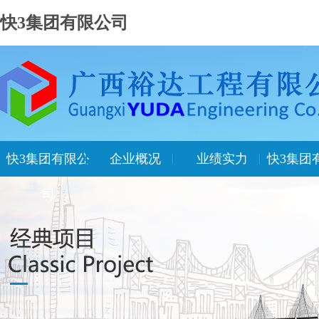
快3集团有限公司
快3集团有限公
企业概况
业绩实力
快3集团
司
司