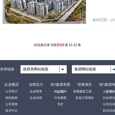
发布日期：
20
共
12
条记录 当前页
3/3
第 11-12 条
友情链接：
政府类网站链接
集团网站链接
企业概况
业绩实力
快3集团有限
经典项目
快3集团
公司简介
企业荣誉
裕达新闻
房屋建筑工程项目
公司形
公司
公司
组织架构
企业业绩
行业新闻
其他工程项目
社会责
公司资质
专栏
公司活
技术中心
职业培