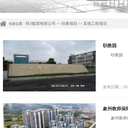
快3集团有限公司
经典项目
其他工程项目
当前位置：
>>
>>
职教园
职教园
发布日期：
20
象州教师保
象州教师