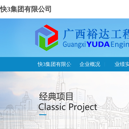
快3集团有限公司
快3集团有限公
企业概况
业绩
司