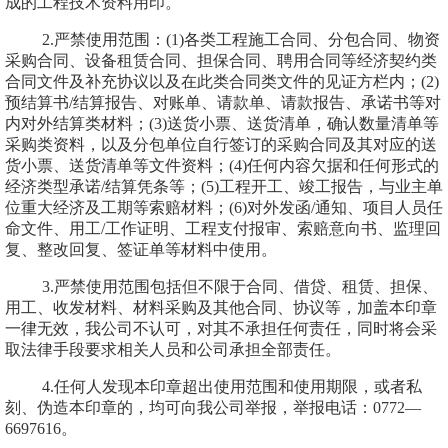
成的工程技术资料用印。
2
.
严禁使用范围：
(1)
各类工程施工合同、分包合同、物资
采购合同、设备租赁合同、担保合同、聘用合同等经济契约类
合同文件及补充协议以及在此类合同类文件的见证方栏内；
(2)
预结算书
/
结算报告、对账单、请款单、请款报告、承诺书等对
内对外结算类材料；
(3)
送货小票、送货清单，确认数量清单等
采购类资料，以及分包单位自行签订的采购合同及其对应的送
货小票、送货清单等文件资料；
(4)
任何内容欠据和任何形式的
经济类型承诺
/
结算凭条等
；
(5)
工程开工、竣工报告，与业主单
位重大经济及工期等索赔材料；
(6)
对外发函
/
通知、项目人员任
命文件、用工
/
工作证明、工程支付报审、索赔意向书、监理回
复、整改回复、签证单等材料中使用。
3
.
严禁使用范围包括但不限于合同、借贷、租赁、担保、
用工、收发材料、材料采购及其他合同、协议等，加盖本印章
一律无效，我公司不认可，对其不承担任何责任，同时将会采
取法律手段要求相关人员和公司承担全部责任。
4
.
任何人发现本印章超出使用范围和使用期限，或者私
刻、伪造本印章的，均可向我公司举报，举报电话：
0772
—
6697616
。