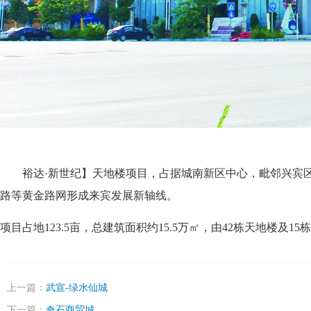
裕达·新世纪】天地楼项目，占据城南新区中心，毗邻兴宾
路等黄金路网形成来宾发展新轴线。
项目占地123.5亩，总建筑面积约15.5万㎡，由42栋天地楼及
上一篇：
武宣-绿水仙城
下一篇：
奇石商贸城